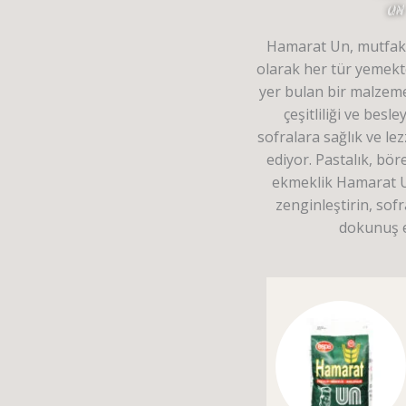
UN
Hamarat Un, mutfakl
olarak her tür yemekt
yer bulan bir malzeme
çeşitliliği ve besley
sofralara sağlık ve l
ediyor. Pastalık, böre
ekmeklik Hamarat Un
zenginleştirin, sofr
dokunuş e