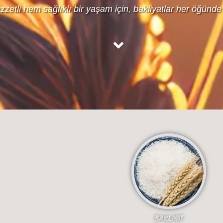
zetli hem sağlıklı bir yaşam için, bakliyatlar her öğünde
BAKLiYAT