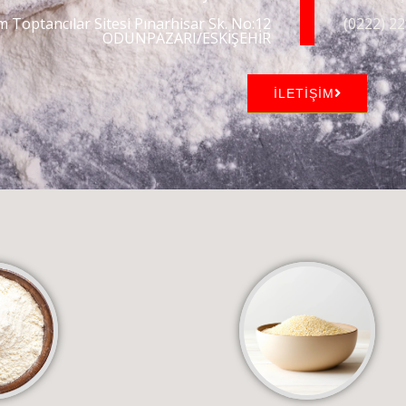
m Toptancılar Sitesi Pınarhisar Sk. No:12
(0222) 22
ODUNPAZARI/ESKİŞEHİR
İLETİŞİM