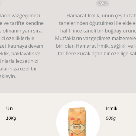
iRMiK
arın vazgeçilmezi
Hamarat İrmik, unun çeşitli tah
e ve tarifte kendine
tanelerinden öğütülmesi ile elde e
 olmanın yanı sıra,
hafif, ince taneli bir buğday ürün
ici özellikleriyle
Mutfakların vazgeçilmez malzemel
ezzet katmaya devam
biri olan Hamarat İrmik, sağlıklı ve l
klik, baklavalık ve
tariflere kucak açan bir özelliğe sah
larla lezzetinizi
alarınıza özel bir
kleyin.
Un
İrmik
10Kg
500g