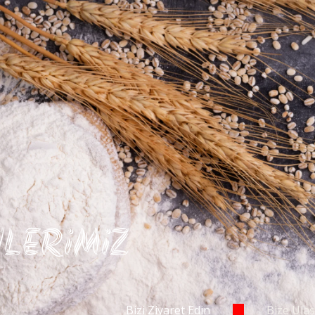
LERiMiZ
Bizi Ziyaret Edin
Bize Ulaş