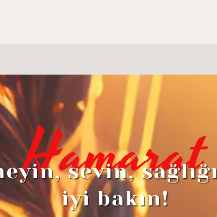
Hamarat
eyin, sevin, sağlığ
iyi bakın!