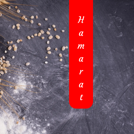
H
a
m
a
r
a
t
ın