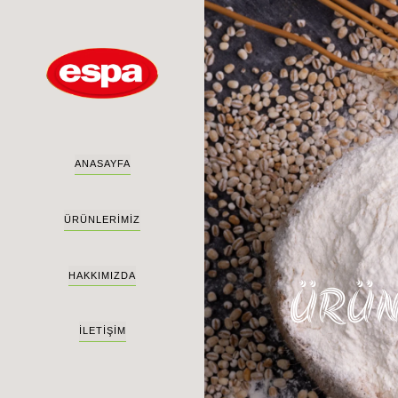
İçeriğe
atla
ANASAYFA
ÜRÜNLERİMİZ
HAKKIMIZDA
ÜRÜN
İLETİŞİM